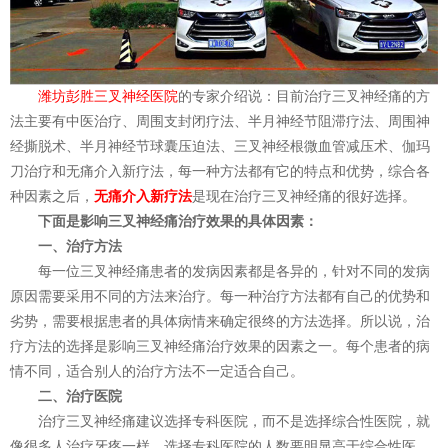
潍坊彭胜三叉神经医院
的专家介绍说：目前治疗三叉神经痛的方
法主要有中医治疗、周围支封闭疗法、半月神经节阻滞疗法、周围神
经撕脱术、半月神经节球囊压迫法、三叉神经根微血管减压术、伽玛
刀治疗和无痛介入新疗法，每一种方法都有它的特点和优势，综合各
种因素之后，
无痛介入新疗法
是现在治疗三叉神经痛的很好选择。
下面是影响三叉神经痛治疗效果的具体因素：
一、治疗方法
每一位三叉神经痛患者的发病因素都是各异的，针对不同的发病
原因需要采用不同的方法来治疗。每一种治疗方法都有自己的优势和
劣势，需要根据患者的具体病情来确定很终的方法选择。所以说，治
疗方法的选择是影响三叉神经痛治疗效果的因素之一。每个患者的病
情不同，适合别人的治疗方法不一定适合自己。
二、治疗医院
治疗三叉神经痛建议选择专科医院，而不是选择综合性医院，就
像很多人治疗牙疼一样，选择专科医院的人数要明显高于综合性医