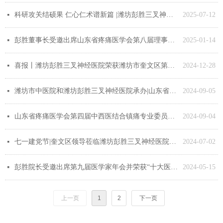
科研攻关结硕果 仁心仁术谱新篇 |潍坊彭胜三叉神经医院荣获多项临床研究专利
2025-07-12
넷
彭胜董事长受邀出席山东省疼痛医学会第八届理事会第十四次常务理事会议、第三次理事（扩大）会议暨 2025 年度分支机构工作会议
2025-01-14
넷
喜报丨潍坊彭胜三叉神经医院荣获潍坊市奎文区第三季度“区级安全生产示范岗”称号！
2024-12-28
넷
潍坊市中医院和潍坊彭胜三叉神经医院承办|山东省疼痛医学会第四届中西医结合镇痛专业委员会换届选举会议暨第一次学术会议圆满落下帷幕
2024-09-05
넷
山东省疼痛医学会第四届中西医结合镇痛专业委员会换届选举会议暨第一次学术会议圆满召开
2024-09-04
넷
七一建党节|奎文区领导莅临潍坊彭胜三叉神经医院指导工作
2024-07-02
넷
彭胜院长受邀出席第九届医学家年会并荣获“十大医学人文院管专家”荣誉称号
2024-05-15
넷
上一页
1
2
下一页