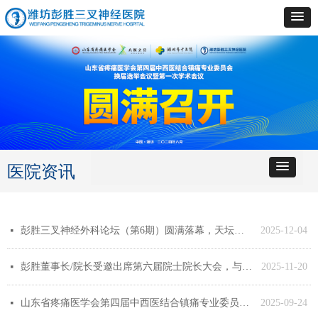
医院资讯
彭胜三叉神经外科论坛（第6期）圆满落幕，天坛、宣武、中日等医院专家聚首论道
2025-12-04
넷
彭胜董事长/院长受邀出席第六届院士院长大会，与韩济生等院士共赴盛会
2025-11-20
넷
山东省疼痛医学会第四届中西医结合镇痛专业委员会第二次学术会议圆满召开
2025-09-24
넷